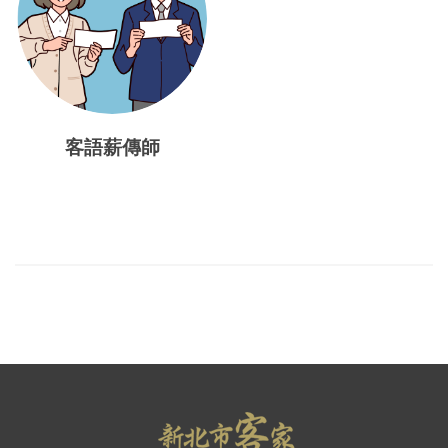
客語薪傳師