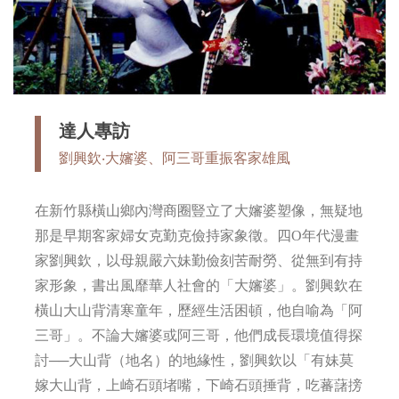
達人專訪
劉興欽‧大嬸婆、阿三哥重振客家雄風
在新竹縣橫山鄉內灣商圈豎立了大嬸婆塑像，無疑地
那是早期客家婦女克勤克儉持家象徵。四O年代漫畫
家劉興欽，以母親嚴六妹勤儉刻苦耐勞、從無到有持
家形象，書出風靡華人社會的「大嬸婆」。劉興欽在
橫山大山背清寒童年，歷經生活困頓，他自喻為「阿
三哥」。不論大嬸婆或阿三哥，他們成長環境值得探
討──大山背（地名）的地緣性，劉興欽以「有妹莫
嫁大山背，上崎石頭堵嘴，下崎石頭捶背，吃蕃藷搒