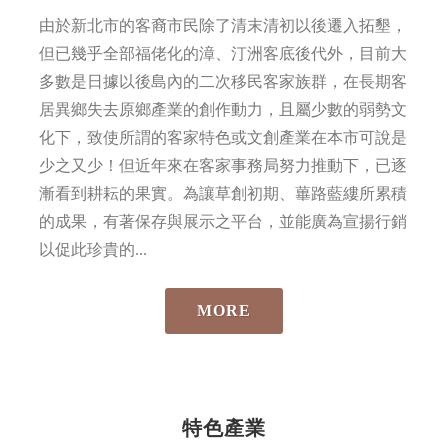
由於新北市的客裔市民除了清末清初以後遷入拓墾，
但已幾乎全部福佬化的漳、汀洲客底後代外，目前大
多數是日據以後島內的二次移民客家族群，在長期客
居異鄉失去原鄉產業的創作動力，且屬少數的弱勢文
化下，致使所謂的客家特色或文創產業在本市可說是
少之又少！但近年來在客家事務局努力推動下，已逐
漸看到耕耘的果實。為讓草創初期、蓽路藍縷所累積
的成果，有著保存與展示之平台，並能廣為宣揚行銷
以促此珍貴的...
MORE
特色產業